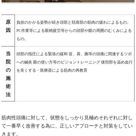
原
負担のかかる姿勢が続き頭部と頚肩部の筋肉の疲れによるもの。
因
PC作業等による眼精疲労等からの頭部や眼の周囲のむくみによる
もの。
当
頭部の指圧による緊張の緩和 首、肩、腕等の頭痛に関連するツボ
院
への鍼灸 眼の使い方等のビジョントレーニング 後頚部を温め血行
の
を良くする・医療器による筋肉の再教育
施
術
法
筋肉性頭痛に対して、状態をしっかり見極めそれぞれに対し
て一番早く改善する為に、正しいアプローチと対策をしてい
きます。