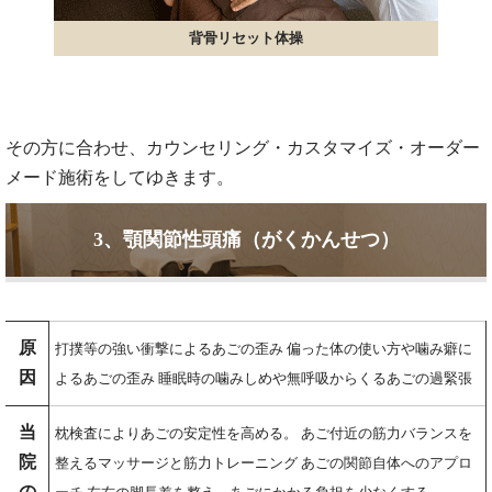
背骨リセット体操
その方に合わせ、カウンセリング・カスタマイズ・オーダー
メード施術をしてゆきます。
3、顎関節性頭痛（がくかんせつ）
原
打撲等の強い衝撃によるあごの歪み 偏った体の使い方や噛み癖に
因
よるあごの歪み 睡眠時の噛みしめや無呼吸からくるあごの過緊張
当
枕検査によりあごの安定性を高める。 あご付近の筋力バランスを
院
整えるマッサージと筋力トレーニング あごの関節自体へのアプロ
の