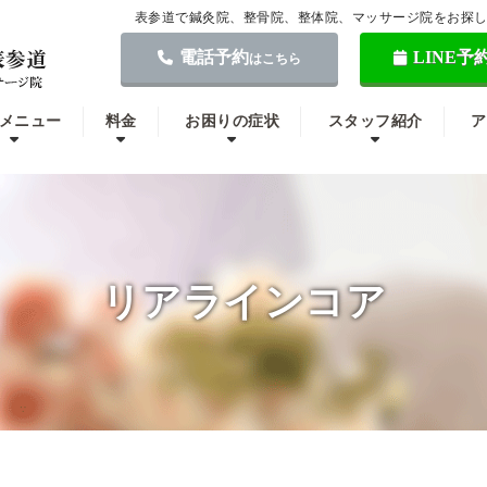
表参道で鍼灸院、整骨院、整体院、マッサージ院をお探
電話予約
LINE予
はこちら
メニュー
料金
お困りの症状
スタッフ紹介
ア
リアラインコア