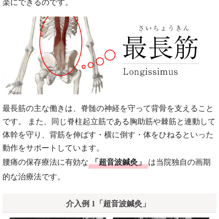
楽にできるのです。
最長筋の主な働きは、脊髄の神経を守って背骨を支えること
です。 また、同じ脊柱起立筋である胸助筋や棘筋と連動して
体幹を守り、背筋を伸ばす・横に倒す・体をひねるといった
動作をサポートしています。
腰痛の保存療法に有効な
「超音波鍼灸」
は当院独自の画期
的な治療法です。
介入例 1「超音波鍼灸」