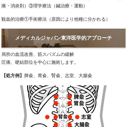
痛・消炎剤）③理学療法（鍼治療・運動）
観血的治療①手術療法（原因により他種に分かれる）
メディカルジャパン東洋医学的アプローチ
局所の血流改善、筋スパズムの緩解
圧痛、硬結部位を中心に施術します。
【処方例】
脾兪、胃兪、腎兪、志室、大腸兪