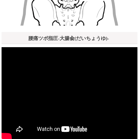
腰痛ツボ指圧-大腸兪(だいちょうゆ)-