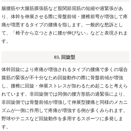
腸腰筋や大腿筋膜張筋など股関節屈筋の短縮や過緊張があ
り、体幹を伸展させる際に骨盤前傾・腰椎前弯が増強して疼
痛が増悪するタイプの腰痛を指します。一般的な愁訴とし
て、「椅子から立つときに腰が伸びない」などと表現されま
す。
03. 回旋型
体幹回旋により疼痛が増強されるタイプの腰痛で多くの場合
腹筋の緊張が不十分なため回旋動作の際に骨盤前傾が増強
し、腰椎に回旋・伸展ストレスが加わるため起こると考えら
れています。非回旋側では同側の腰方形筋の過緊張により、
非回旋側では骨盤前傾が増強して伸展型腰痛と同様のメカニ
ズムが一側に作用して疼痛が増強する例が多くみられます。
野球やテニスなど回旋動作を多用するスポーツに多発しま
す。