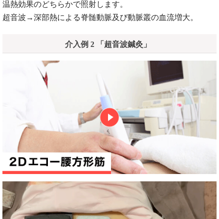
温熱効果のどちらかで照射します。
超音波→深部熱による脊髄動脈及び動脈叢の血流増大。
介入例 2 「超音波鍼灸」