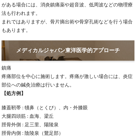
がある場合には、消炎鎮痛薬や超音波、低周波などの物理療
法も行われます。
まれではありますが、骨片摘出術や骨穿孔術などを行う場合
もあります。
メディカルジャパン東洋医学的アプローチ
鎮痛
疼痛部位を中心に施術します。疼痛が激しい場合には、炎症
部位への鍼灸治療は行いません。
【処方例】
膝蓋靭帯 : 犢鼻（とくび）、内・外膝眼
大腿四頭筋 : 血海、梁丘
脛骨外側 : 足三里、陽陵泉
脛骨内側 : 陰陵泉（鵞足部）