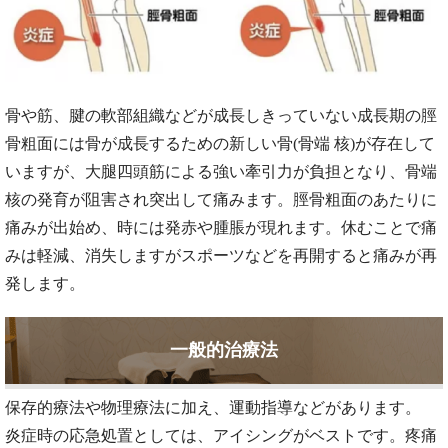
骨や筋、腱の軟部組織などが成⻑しきっていない成⻑期の脛
骨粗面には骨が成⻑するための新しい骨(骨端 核)が存在して
いますが、大腿四頭筋による強い牽引力が負担となり、骨端
核の発育が阻害され突出して痛みます。脛骨粗面のあたりに
痛みが出始め、時には発赤や腫脹が現れます。休むことで痛
みは軽減、消失しますがスポーツなどを再開すると痛みが再
発します。
一般的治療法
保存的療法や物理療法に加え、運動指導などがあります。
炎症時の応急処置としては、アイシングがベストです。疼痛