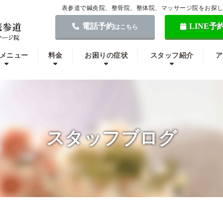
表参道で鍼灸院、整骨院、整体院、マッサージ院をお探
電話予約
LINE予
はこちら
メニュー
料金
お困りの症状
スタッフ紹介
ア
スタッフブログ