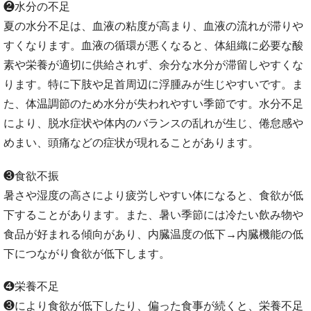
❷水分の不足
夏の水分不足は、血液の粘度が高まり、血液の流れが滞りや
すくなります。血液の循環が悪くなると、体組織に必要な酸
素や栄養が適切に供給されず、余分な水分が滞留しやすくな
ります。特に下肢や足首周辺に浮腫みが生じやすいです。ま
た、体温調節のため水分が失われやすい季節です。水分不足
により、脱水症状や体内のバランスの乱れが生じ、倦怠感や
めまい、頭痛などの症状が現れることがあります。
❸食欲不振
暑さや湿度の高さにより疲労しやすい体になると、食欲が低
下することがあります。また、暑い季節には冷たい飲み物や
食品が好まれる傾向があり、内臓温度の低下→内臓機能の低
下につながり食欲が低下します。
❹栄養不足
❸により食欲が低下したり、偏った食事が続くと、栄養不足