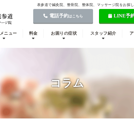
表参道で鍼灸院、整骨院、整体院、マッサージ院をお探
電話予約
LINE予
はこちら
メニュー
料金
お困りの症状
スタッフ紹介
ア
コラム